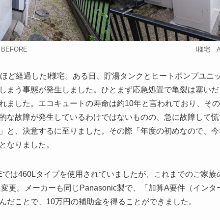
BEFORE
I様宅 A
年ほど経過したI様宅。ある日、貯湯タンクとヒートポンプユニ
しまう事態が発生しました。ひとまず応急処置で亀裂は塞いだ
れました。エコキュートの寿命は約10年と言われており、そ
的な故障が発生しているわけではないものの、急に故障して慌
」と、決意するに至りました。その際「年度の初めなので、今
となりました。
REでは460Lタイプを使用されていましたが、これまでのご家
に変更。メーカーも同じPanasonic製で、「加算A要件（イン
んだことで、10万円の補助金を得ることができました。